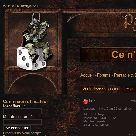
Aller à la navigation
Ce n'
Accueil
›
Forums
›
Pentacle &
Vous devez
vous identifier
ou
Joker
Connexion utilisateur
offl
Identifiant :
*
Last seen:
il y a 6 an 22 semaines
Titre:
PNJ Majeur
Mot de passe :
*
Inscription:
24/07/2012
Membre depuis :
14 an 2 semaines
Créer un nouveau compte
ven,