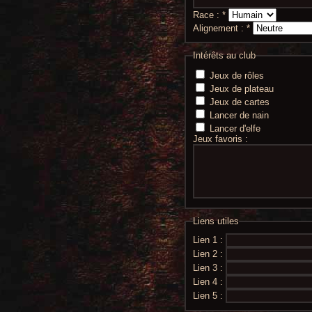
Race :
*
Alignement :
*
Intérêts au club
Jeux de rôles
Jeux de plateau
Jeux de cartes
Lancer de nain
Lancer d'elfe
Jeux favoris :
Liens utiles
Lien 1 :
Lien 2 :
Lien 3 :
Lien 4 :
Lien 5 :