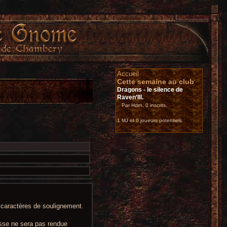
Accueil
Cette semaine au club
Dragons - le silence de
Raven’Ill.
Par Hdrn, 0 inscrits.
1 MJ et 0 joueurs potentiels.
t caractères de soulignement.
sse ne sera pas rendue