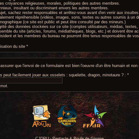
les croyances religieuses, morales, politiques des autres membres.
mnieux, insultant ou discriminant envers les autres membres.
ujet, sachez rester responsables et arrêtez-vous avant d'en venir aux insultes
alement répréhensible (vidéos, images, sons, textes ou autres soumis à un dr
nographique (ce site est public et peut être consulté par des mineurs.)
égrité des données stockées sur ce site (comptes utilisateurs, médias, textes, 
semble du site (articles, forums, médiathèques, blogs, etc.) et doivent être ac
résident et les membres du bureau ne pourront être tenus responsables de vos i
lisation du site
*
ssurer que l'envoi de ce formulaire est bien l'oeuvre d'un être humain et no
es peut facilement jouer aux osselets : squelette, dragon, minotaure ? :
*
 mot.
CJDRU - Pentacle & Boule de Gnome