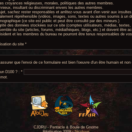
les croyances religieuses, morales, politiques des autres membres.
mnieux, insultant ou discriminant envers les autres membres.
ujet, sachez rester responsables et arrêtez-vous avant d'en venir aux insultes
alement répréhensible (vidéos, images, sons, textes ou autres soumis à un dr
nographique (ce site est public et peut être consulté par des mineurs.)
égrité des données stockées sur ce site (comptes utilisateurs, médias, textes, 
semble du site (articles, forums, médiathèques, blogs, etc.) et doivent être ac
résident et les membres du bureau ne pourront être tenus responsables de vos i
lisation du site
*
ssurer que l'envoi de ce formulaire est bien l'oeuvre d'un être humain et no
r un D100 ? :
*
 mot.
CJDRU - Pentacle & Boule de Gnome
Réalisation 2009 -
Nicoloye