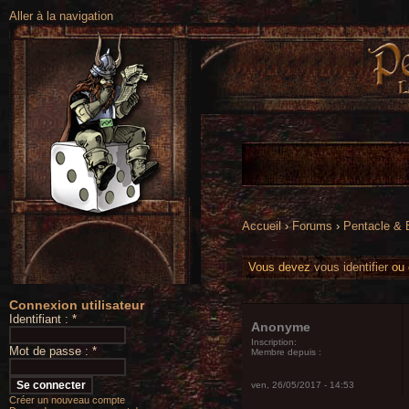
Aller à la navigation
Accueil
›
Forums
›
Pentacle &
Vous devez
vous identifier
ou
Connexion utilisateur
Identifiant :
*
Anonyme
Inscription:
Mot de passe :
*
Membre depuis :
ven, 26/05/2017 - 14:53
Créer un nouveau compte