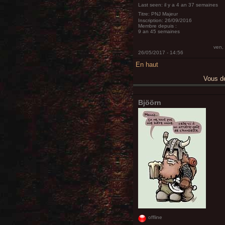
Last seen:
il y a 4 an 37 semaines
Titre:
PNJ Majeur
Inscription:
26/09/2016
Membre depuis :
9 an 45 semaines
ven,
26/05/2017 - 14:56
En haut
Vous 
Bjöörn
offline