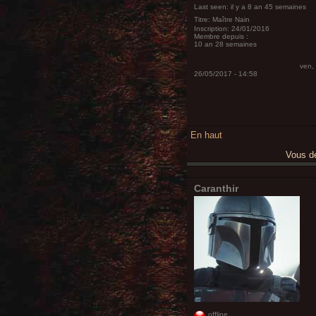
Last seen:
il y a 8 an 45 semaines
Titre:
Maître Nain
Inscription:
24/01/2016
Membre depuis :
10 an 28 semaines
ven,
26/05/2017 - 14:58
En haut
Vous 
Caranthir
offline