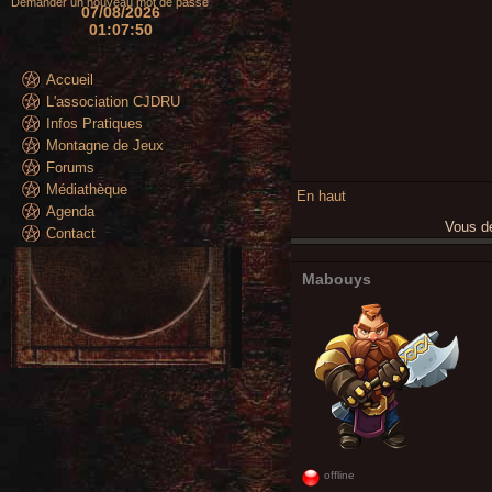
Demander un nouveau mot de passe
07/08/2026
01:07:51
Accueil
L'association CJDRU
Infos Pratiques
Montagne de Jeux
Forums
Médiathèque
En haut
Agenda
Vous 
Contact
Mabouys
offline