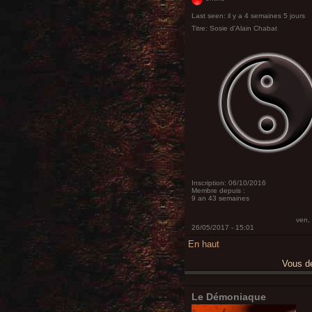
Last seen:
il y a 4 semaines 5 jours
Titre:
Sosie d'Alain Chabat
Inscription:
06/10/2016
Membre depuis :
9 an 43 semaines
ven,
26/05/2017 - 15:01
En haut
Vous 
Le Démoniaque