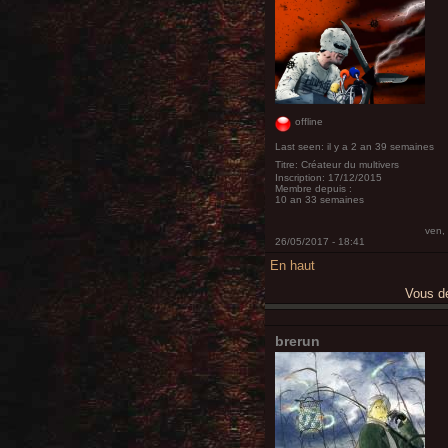
offline
Last seen:
il y a 2 an 39 semaines
Titre:
Créateur du multivers
Inscription:
17/12/2015
Membre depuis :
10 an 33 semaines
ven,
26/05/2017 - 18:41
En haut
Vous 
brerun