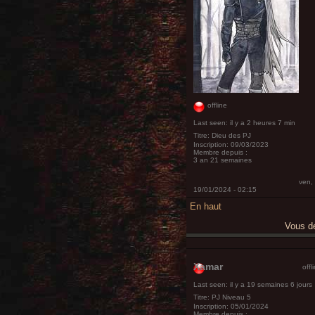
offline
Last seen:
il y a 2 heures 7 min
Titre:
Dieu des PJ
Inscription:
09/03/2023
Membre depuis :
3 an 21 semaines
ven,
19/01/2024 - 02:15
En haut
Vous 
Xamar
offl
Last seen:
il y a 19 semaines 6 jours
Titre:
PJ Niveau 5
Inscription:
05/01/2024
Membre depuis :