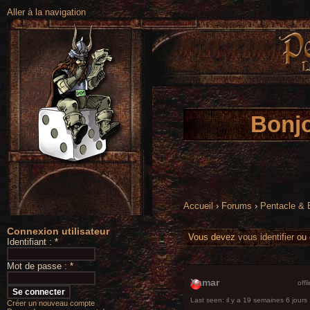
Aller à la navigation
Bonjo
Accueil
›
Forums
›
Pentacle &
Connexion utilisateur
Vous devez
vous identifier
ou
Identifiant :
*
Mot de passe :
*
Xamar
offl
Last seen:
il y a 19 semaines 6 jours
Créer un nouveau compte