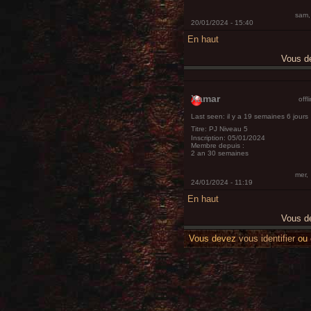
sam,
20/01/2024 - 15:40
En haut
Vous 
Xamar
offl
Last seen:
il y a 19 semaines 6 jours
Titre:
PJ Niveau 5
Inscription:
05/01/2024
Membre depuis :
2 an 30 semaines
mer,
24/01/2024 - 11:19
En haut
Vous 
Vous devez
vous identifier
ou