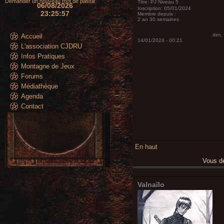
Demander un nouveau mot de passe
Titre:
PJ Niveau 5
06/08/2026
Inscription:
05/01/2024
23:25:59
Membre depuis :
2 an 30 semaines
dim,
Accueil
14/01/2024 - 00:21
L'association CJDRU
Infos Pratiques
Montagne de Jeux
Forums
Médiathèque
Agenda
Contact
En haut
Vous 
Valnaïlo