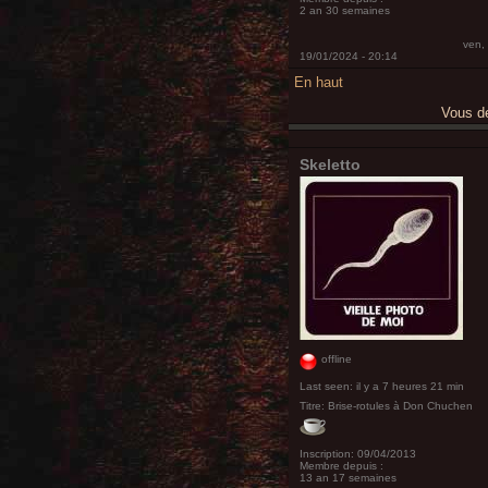
2 an 30 semaines
ven,
19/01/2024 - 20:14
En haut
Vous 
Skeletto
offline
Last seen:
il y a 7 heures 21 min
Titre:
Brise-rotules à Don Chuchen
Inscription:
09/04/2013
Membre depuis :
13 an 17 semaines