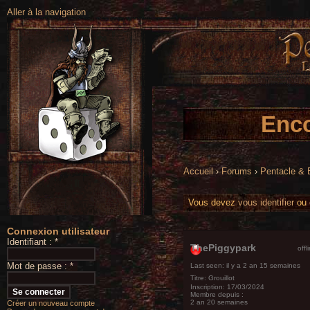
Aller à la navigation
Enco
Accueil
›
Forums
›
Pentacle &
Vous devez
vous identifier
ou
Connexion utilisateur
Identifiant :
*
ThePiggypark
offl
Mot de passe :
*
Last seen:
il y a 2 an 15 semaines
Titre:
Grouillot
Inscription:
17/03/2024
Membre depuis :
2 an 20 semaines
Créer un nouveau compte