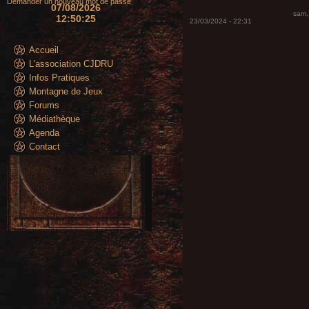
Demander un nouveau mot de passe
07/08/2026
sam,
12:50:26
23/03/2024 - 22:31
Accueil
L'association CJDRU
Infos Pratiques
Montagne de Jeux
Forums
Médiathèque
Agenda
Contact