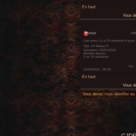
En haut
Vous 
Xamar
offl
Last seen:
il y a 19 semaines 6 jours
Titre:
PJ Niveau 5
Inscription:
05/01/2024
Membre depuis :
2 an 30 semaines
lun,
22/04/2024 - 08:29
En haut
Vous 
Vous devez
vous identifier
ou
CJDR