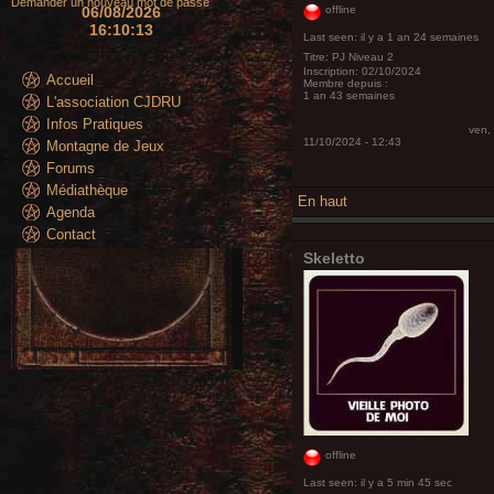
Demander un nouveau mot de passe
06/08/2026
offline
16:10:13
Last seen:
il y a 1 an 24 semaines
Titre:
PJ Niveau 2
Inscription:
02/10/2024
Accueil
Membre depuis :
1 an 43 semaines
L'association CJDRU
Infos Pratiques
ven,
11/10/2024 - 12:43
Montagne de Jeux
Forums
Médiathèque
En haut
Agenda
Contact
Skeletto
offline
Last seen:
il y a 5 min 45 sec