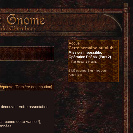
Accueil
Cette semaine au club
Mission Impossible:
Opération Phénix (Part 2)
Par Hozz, 1 inscrit.
1 MJ et entre 2 et 4 joueurs
potentiels.
Réponse [
Dernière contribution
]
ai découvert votre association
ait bonne cette vanne !),
 années.