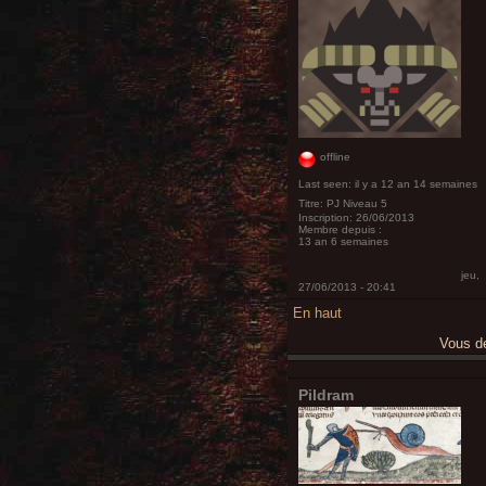
offline
Last seen:
il y a 12 an 14 semaines
Titre:
PJ Niveau 5
Inscription:
26/06/2013
Membre depuis :
13 an 6 semaines
jeu,
27/06/2013 - 20:41
En haut
Vous 
Pildram