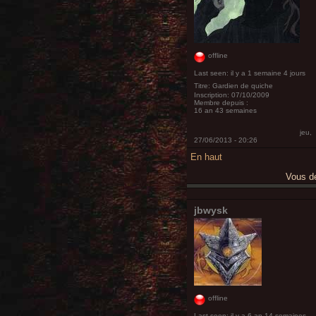
offline
Last seen:
il y a 1 semaine 4 jours
Titre:
Gardien de quiche
Inscription:
07/10/2009
Membre depuis :
16 an 43 semaines
jeu,
27/06/2013 - 20:26
En haut
Vous 
jbwysk
offline
Last seen:
il y a 6 an 14 semaines