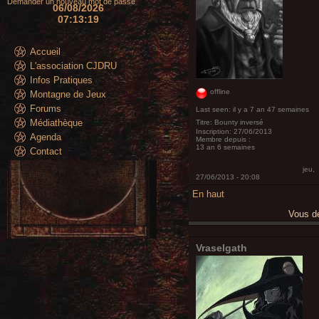
Demander un nouveau mot de passe
06/08/2026
07:13:21
Accueil
L'association CJDRU
Infos Pratiques
offline
Montagne de Jeux
Forums
Last seen:
il y a 7 an 47 semaines
Médiathèque
Titre:
Bounty inversé
Inscription:
27/06/2013
Agenda
Membre depuis :
13 an 6 semaines
Contact
jeu,
27/06/2013 - 20:08
En haut
Vous 
Vraselgath