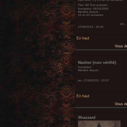
Titre:
MJ Tout puissant
Inscription:
09/10/2009
Membre depuis :
16 an 43 semaines
jeu,
27/06/2013 - 20:26
En haut
Vous 
Nasher (non vérifié)
Inscription:
Membre depuis :
jeu, 27/06/2013 - 20:37
En haut
Vous 
Shazzard