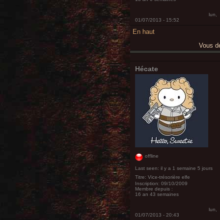
lun,
01/07/2013 - 15:52
En haut
Vous 
Hécate
offline
Last seen:
il y a 1 semaine 5 jours
Titre:
Vice-trésorière elfe
Inscription:
09/10/2009
Membre depuis :
16 an 43 semaines
lun,
01/07/2013 - 20:43