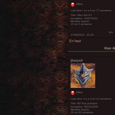
offline
Last seen:
il y a 8 an 17 semaines
Titre:
Dieu des PJ
Inscription:
23/07/2011
Membre depuis :
15 an 2 semaines
jeu,
27/06/2013 - 22:26
En haut
Vous 
jbwysk
offline
Last seen:
il y a 6 an 14 semaines
Titre:
MJ Tout puissant
Inscription:
09/10/2009
Membre depuis :
16 an 43 semaines