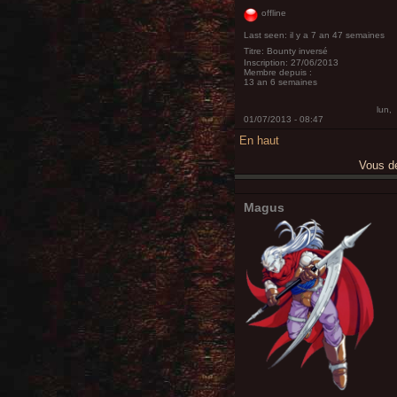
offline
Last seen:
il y a 7 an 47 semaines
Titre:
Bounty inversé
Inscription:
27/06/2013
Membre depuis :
13 an 6 semaines
lun,
01/07/2013 - 08:47
En haut
Vous 
Magus