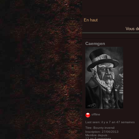
En haut
Vous 
Caemgen
offline
Last seen:
il y a 7 an 47 semaines
Titre:
Bounty inversé
Inscription:
27/06/2013
Membre depuis :
13 an 6 semaines