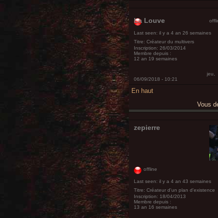
La Louve
offl
Last seen:
il y a 4 an 26 semaines
Titre:
Créateur du multivers
Inscription:
26/03/2014
Membre depuis :
12 an 19 semaines
jeu,
06/09/2018 - 10:21
En haut
Vous 
zepierre
offline
Last seen:
il y a 4 an 43 semaines
Titre:
Créateur d'un plan d'existence
Inscription:
18/04/2013
Membre depuis :
13 an 16 semaines