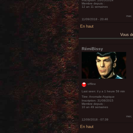
Inscription:
20/05/2014
Membre depuis :
12 an 11 semaines
mar,
11/09/2018 - 20:46
En haut
Vous 
RémiBissy
offline
Last seen:
il y a 1 heure 59 min
Titre:
Anomalie Atypique
Inscription:
31/08/2015
Membre depuis :
10 an 49 semaines
mer,
12/09/2018 - 07:39
En haut