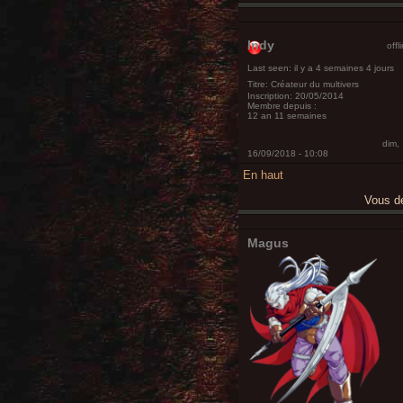
Indy
offl
Last seen:
il y a 4 semaines 4 jours
Titre:
Créateur du multivers
Inscription:
20/05/2014
Membre depuis :
12 an 11 semaines
dim,
16/09/2018 - 10:08
En haut
Vous 
Magus