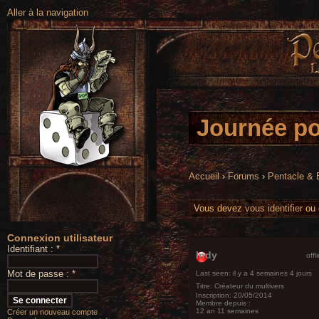
Aller à la navigation
Journée po
Accueil
›
Forums
›
Pentacle &
Vous devez
vous identifier
ou
Connexion utilisateur
Identifiant :
*
Indy
offl
Mot de passe :
*
Last seen:
il y a 4 semaines 4 jours
Titre:
Créateur du multivers
Inscription:
20/05/2014
Membre depuis :
12 an 11 semaines
Créer un nouveau compte