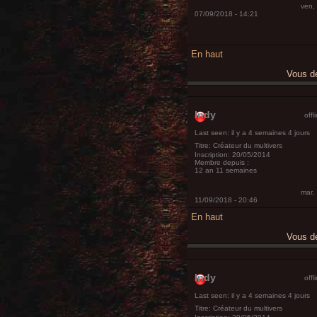
ven,
07/09/2018 - 14:21
En haut
Vous 
Indy
offl
Last seen:
il y a 4 semaines 4 jours
Titre:
Créateur du multivers
Inscription:
20/05/2014
Membre depuis :
12 an 11 semaines
mar,
11/09/2018 - 20:46
En haut
Vous 
Indy
offl
Last seen:
il y a 4 semaines 4 jours
Titre:
Créateur du multivers