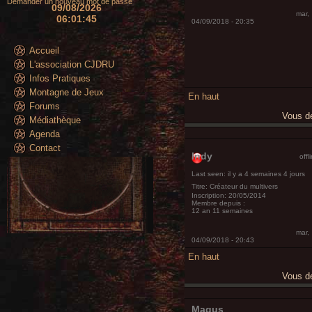
Demander un nouveau mot de passe
09/08/2026
mar,
06:01:47
04/09/2018 - 20:35
Accueil
L'association CJDRU
Infos Pratiques
Montagne de Jeux
En haut
Forums
Vous 
Médiathèque
Agenda
Contact
Indy
offl
Last seen:
il y a 4 semaines 4 jours
Titre:
Créateur du multivers
Inscription:
20/05/2014
Membre depuis :
12 an 11 semaines
mar,
04/09/2018 - 20:43
En haut
Vous 
Magus