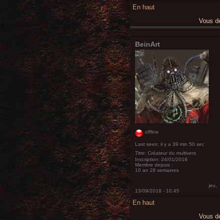
En haut
Vous 
BeinArt
offline
Last seen:
il y a 39 min 50 sec
Titre:
Créateur du multivers
Inscription:
24/01/2016
Membre depuis :
10 an 28 semaines
jeu,
13/09/2018 - 10:45
En haut
Vous 