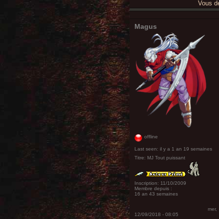
Vous 
Magus
offline
Last seen:
il y a 1 an 19 semaines
Titre:
MJ Tout puissant
Inscription:
11/10/2009
Membre depuis :
16 an 43 semaines
mer,
12/09/2018 - 08:05