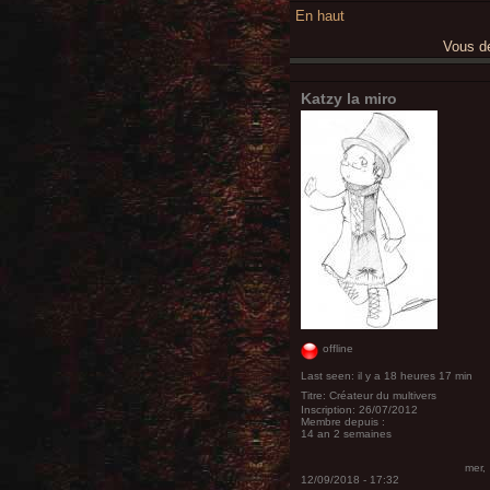
En haut
Vous 
Katzy la miro
offline
Last seen:
il y a 18 heures 17 min
Titre:
Créateur du multivers
Inscription:
26/07/2012
Membre depuis :
14 an 2 semaines
mer,
12/09/2018 - 17:32