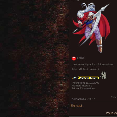
offline
Last seen:
il y a 1 an 19 semaines
Titre:
MJ Tout puissant
Inscription:
11/10/2009
Membre depuis :
16 an 43 semaines
mar,
04/09/2018 - 21:10
En haut
Vous 