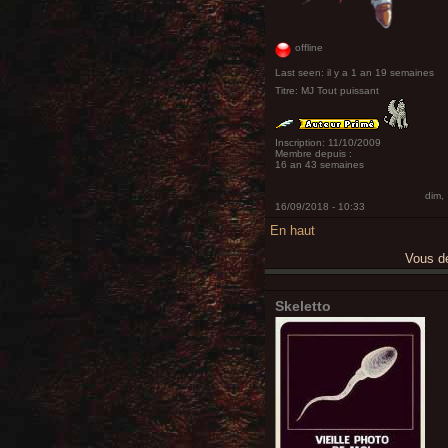
offline
Last seen:
il y a 1 an 19 semaines
Titre:
MJ Tout puissant
Inscription:
11/10/2009
Membre depuis :
16 an 43 semaines
dim,
16/09/2018 - 10:33
En haut
Vous 
Skeletto