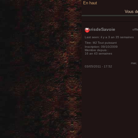
En haut
Vous 
ChrisdeSavoie
offl
Last seen:
il y a 3 an 35 semaines
Titre:
MJ Tout puissant
Inscription:
09/10/2009
Membre depuis :
16 an 43 semaines
mar,
03/05/2011 - 17:52