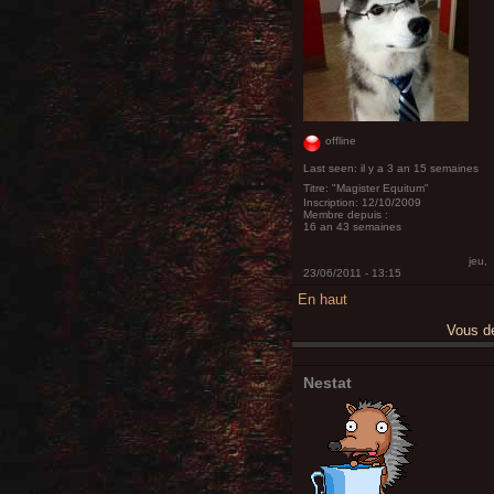
offline
Last seen:
il y a 3 an 15 semaines
Titre:
"Magister Equitum"
Inscription:
12/10/2009
Membre depuis :
16 an 43 semaines
jeu,
23/06/2011 - 13:15
En haut
Vous 
Nestat