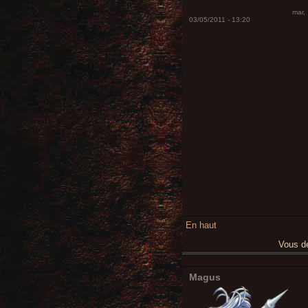
mar,
03/05/2011 - 13:20
En haut
Vous 
Magus