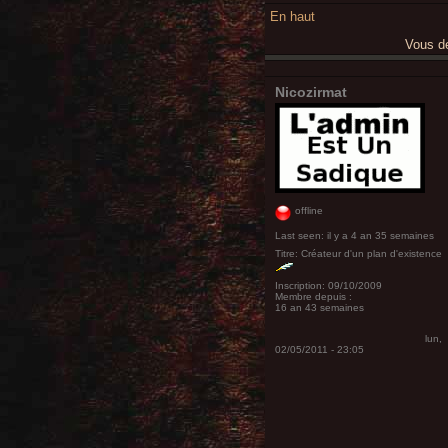
En haut
Vous 
Nicozirmat
offline
Last seen:
il y a 4 an 35 semaines
Titre:
Créateur d'un plan d'existence
Inscription:
09/10/2009
Membre depuis :
16 an 43 semaines
lun,
02/05/2011 - 23:05