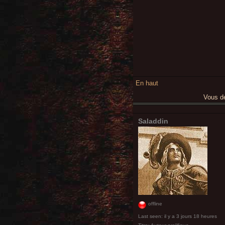
En haut
Vous 
Saladdin
offline
Last seen:
il y a 3 jours 18 heures