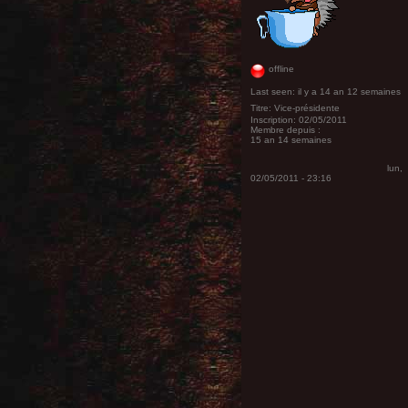
offline
Last seen:
il y a 14 an 12 semaines
Titre:
Vice-présidente
Inscription:
02/05/2011
Membre depuis :
15 an 14 semaines
lun,
02/05/2011 - 23:16