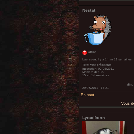
Nestat
offline
Last seen:
il y a 14 an 12 semaines
Titre:
Vice-présidente
Inscription:
02/05/2011
Membre depuis :
15 an 14 semaines
dim,
29/05/2011 - 17:21
En haut
Vous 
Lyracléonn