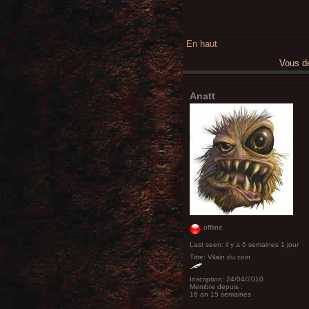
En haut
Vous 
Anatt
offline
Last seen:
il y a 6 semaines 1 jour
Titre:
Vilain du coin
Inscription:
24/04/2010
Membre depuis :
16 an 15 semaines