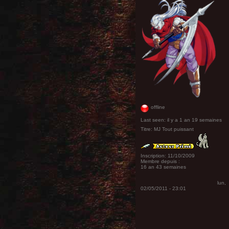
offline
Last seen:
il y a 1 an 19 semaines
Titre:
MJ Tout puissant
Inscription:
11/10/2009
Membre depuis :
16 an 43 semaines
lun,
02/05/2011 - 23:01