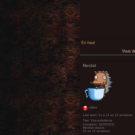
En haut
Vous 
Nestat
offline
Last seen:
il y a 14 an 12 semaines
Titre:
Vice-présidente
Inscription:
02/05/2011
Membre depuis :
15 an 14 semaines