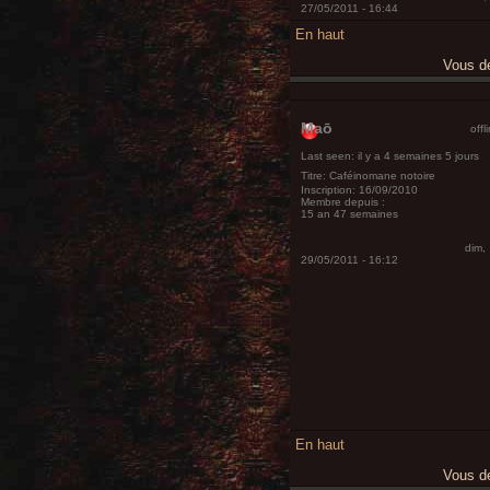
27/05/2011 - 16:44
En haut
Vous 
Maō
offl
Last seen:
il y a 4 semaines 5 jours
Titre:
Caféinomane notoire
Inscription:
16/09/2010
Membre depuis :
15 an 47 semaines
dim,
29/05/2011 - 16:12
En haut
Vous 