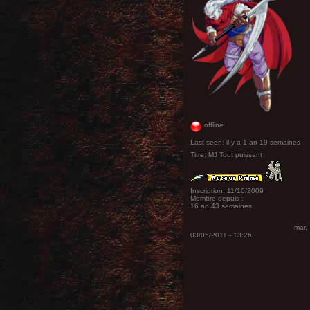
offline
Last seen:
il y a 1 an 19 semaines
Titre:
MJ Tout puissant
Inscription:
11/10/2009
Membre depuis :
16 an 43 semaines
mar,
03/05/2011 - 13:26