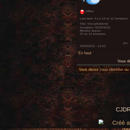
offline
Last seen:
il y a 14 an 12 semaines
Titre:
Vice-présidente
Inscription:
02/05/2011
Membre depuis :
15 an 14 semaines
jeu,
23/06/2011 - 13:42
En haut
Vous 
Vous devez
vous identifier
ou
CJDR