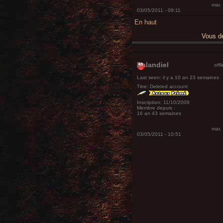
mar,
03/05/2011 - 09:11
En haut
Vous 
Dalandiel
offl
Last seen:
il y a 10 an 23 semaines
Titre:
Deleted account
Inscription:
11/10/2009
Membre depuis :
16 an 43 semaines
mar,
03/05/2011 - 10:51