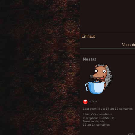
En haut
Vous 
Nestat
offline
Last seen:
il y a 14 an 12 semaines
Titre:
Vice-présidente
Inscription:
02/05/2011
Membre depuis :
15 an 14 semaines
ven,