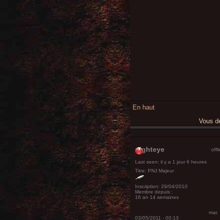
En haut
Vous 
nighteye
offl
Last seen:
il y a 1 jour 6 heures
Titre:
PNJ Majeur
Inscription:
29/04/2010
Membre depuis :
16 an 14 semaines
mar,
03/05/2011 - 00:13