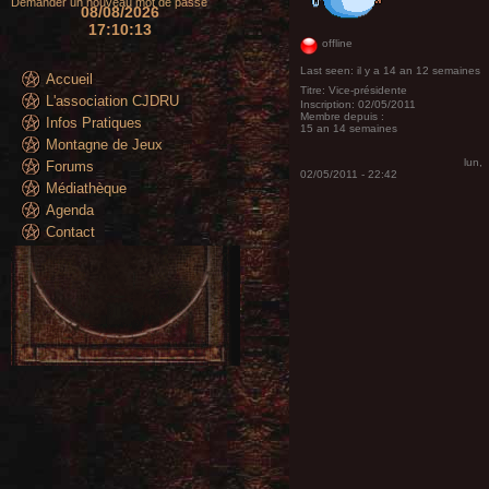
Demander un nouveau mot de passe
08/08/2026
17:10:15
offline
Last seen:
il y a 14 an 12 semaines
Accueil
Titre:
Vice-présidente
L'association CJDRU
Inscription:
02/05/2011
Membre depuis :
Infos Pratiques
15 an 14 semaines
Montagne de Jeux
lun,
Forums
02/05/2011 - 22:42
Médiathèque
Agenda
Contact