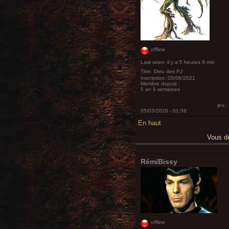
offline
Last seen:
il y a 5 heures 9 min
Titre:
Dieu des PJ
Inscription:
05/06/2021
Membre depuis :
5 an 9 semaines
jeu,
05/03/2026 - 01:59
En haut
Vous 
RémiBissy
offline