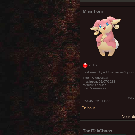
Miss.Pom
offline
Last seen:
il y a 17 semaines 2 jours
Titre:
PJ Ancestral
Inscription:
01/07/2023
Membre depuis :
3 an 5 semaines
ven,
06/03/2026 - 14:27
En haut
Vous 
ToniTekChaos