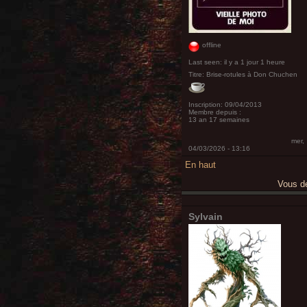
offline
Last seen:
il y a 1 jour 1 heure
Titre:
Brise-rotules à Don Chuchen
Inscription:
09/04/2013
Membre depuis :
13 an 17 semaines
mer,
04/03/2026 - 13:16
En haut
Vous 
Sylvain