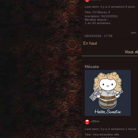
Last seen:
il y a 3 semaines 6 jours
Titre:
PJ Niveau 3
Inscription:
04/10/2024
Membre depuis :
1 an 43 semaines
ven,
06/03/2026 - 17:58
En haut
Vous 
Hécate
offline
Last seen:
il y a 2 semaines 1 heure
Titre:
Vice-trésorière elfe