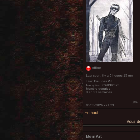
offline
Last seen:
il y a 5 heures 15 min
Titre:
Dieu des PJ
Inscription:
09/03/2023
Membre depuis :
3 an 21 semaines
jeu,
05/03/2026 - 21:23
En haut
Vous 
BeinArt