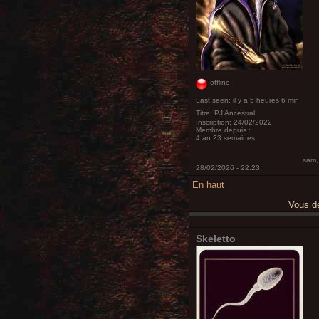
offline
Last seen:
il y a 5 heures 6 min
Titre:
PJ Ancestral
Inscription:
24/02/2022
Membre depuis :
4 an 23 semaines
sam,
28/02/2026 - 22:23
En haut
Vous 
Skeletto