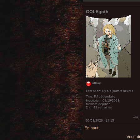
GOLEgoth
offline
Last seen:
il y a 5 jours 6 heures
Titre:
PJ Légendaire
Inscription:
08/10/2023
Membre depuis :
2 an 43 semaines
ven,
06/03/2026 - 14:15
En haut
Vous 