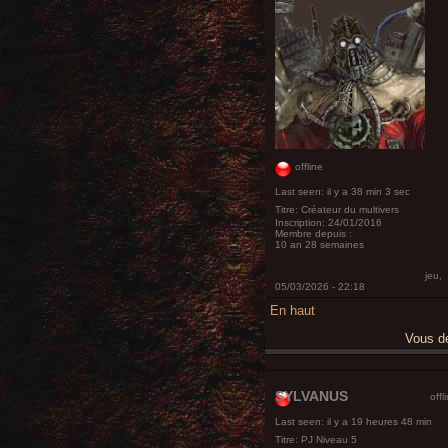
offline
Last seen:
il y a 38 min 3 sec
Titre:
Créateur du multivers
Inscription:
24/01/2016
Membre depuis :
10 an 28 semaines
jeu,
05/03/2026 - 22:18
En haut
Vous 
SYLVANUS
offl
Last seen:
il y a 19 heures 48 min
Titre:
PJ Niveau 5