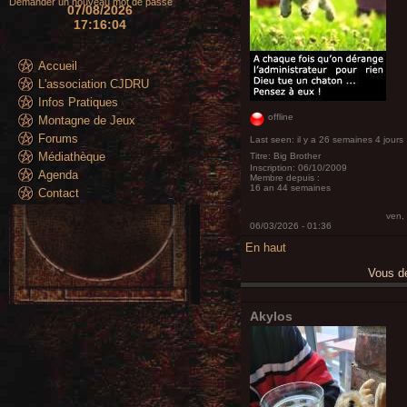
Demander un nouveau mot de passe
07/08/2026
17:16:07
Accueil
L'association CJDRU
Infos Pratiques
offline
Montagne de Jeux
Forums
Last seen:
il y a 26 semaines 4 jours
Médiathèque
Titre:
Big Brother
Inscription:
06/10/2009
Agenda
Membre depuis :
16 an 44 semaines
Contact
ven,
06/03/2026 - 01:36
En haut
Vous 
Akylos