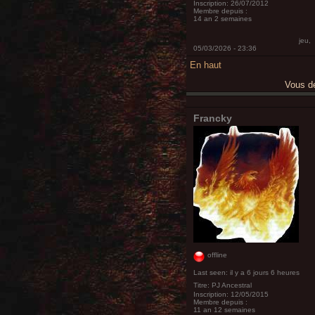
Inscription:
26/07/2012
Membre depuis :
14 an 2 semaines
jeu,
05/03/2026 - 23:36
En haut
Vous 
Francky
offline
Last seen:
il y a 6 jours 6 heures
Titre:
PJ Ancestral
Inscription:
12/05/2015
Membre depuis :
11 an 12 semaines