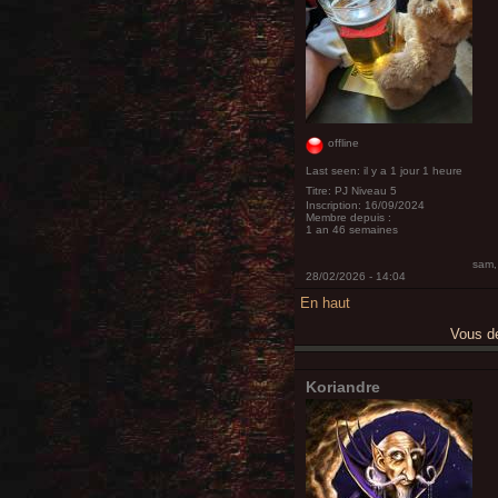
offline
Last seen:
il y a 1 jour 1 heure
Titre:
PJ Niveau 5
Inscription:
16/09/2024
Membre depuis :
1 an 46 semaines
sam,
28/02/2026 - 14:04
En haut
Vous 
Koriandre