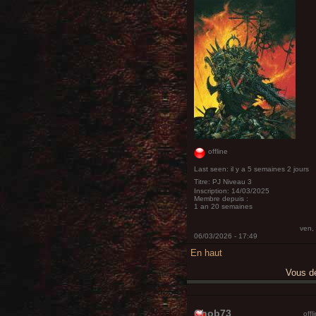
offline
Last seen:
il y a 5 semaines 2 jours
Titre:
PJ Niveau 3
Inscription:
14/03/2025
Membre depuis :
1 an 20 semaines
ven,
06/03/2026 - 17:49
En haut
Vous 
Chob73
offl