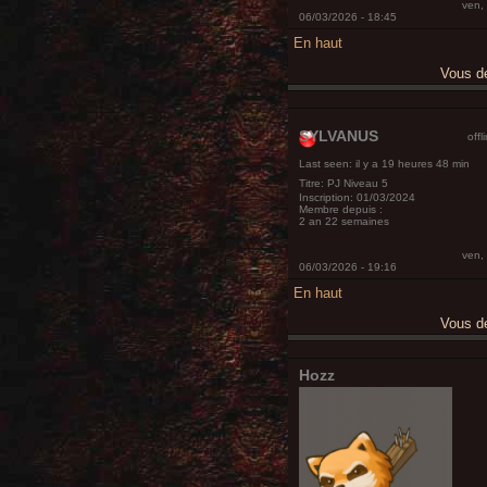
ven,
06/03/2026 - 18:45
En haut
Vous 
SYLVANUS
offl
Last seen:
il y a 19 heures 48 min
Titre:
PJ Niveau 5
Inscription:
01/03/2024
Membre depuis :
2 an 22 semaines
ven,
06/03/2026 - 19:16
En haut
Vous 
Hozz