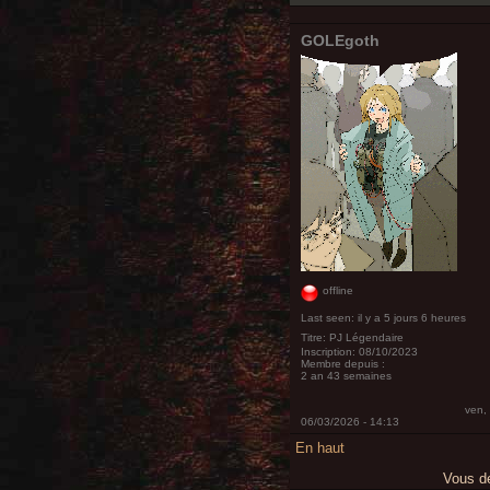
GOLEgoth
offline
Last seen:
il y a 5 jours 6 heures
Titre:
PJ Légendaire
Inscription:
08/10/2023
Membre depuis :
2 an 43 semaines
ven,
06/03/2026 - 14:13
En haut
Vous 