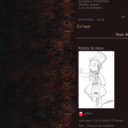
Inscription:
01/03/2024
Membre depuis :
2 an 22 semaines
jeu,
05/03/2026 - 23:28
En haut
Vous 
Katzy la miro
offline
Last seen:
il y a 6 jours 23 heures
Titre:
Créateur du multivers