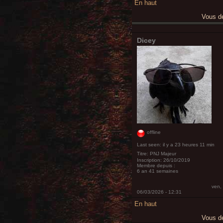
En haut
Vous 
Dicey
offline
Last seen:
il y a 23 heures 11 min
Titre:
PNJ Majeur
Inscription:
26/10/2019
Membre depuis :
6 an 41 semaines
ven,
06/03/2026 - 12:31
En haut
Vous 