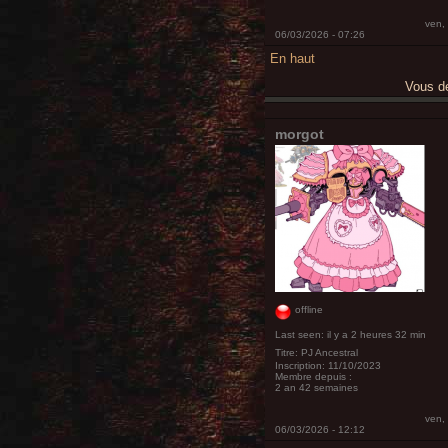
ven,
06/03/2026 - 07:26
En haut
Vous 
morgot
offline
Last seen:
il y a 2 heures 32 min
Titre:
PJ Ancestral
Inscription:
11/10/2023
Membre depuis :
2 an 42 semaines
ven,
06/03/2026 - 12:12