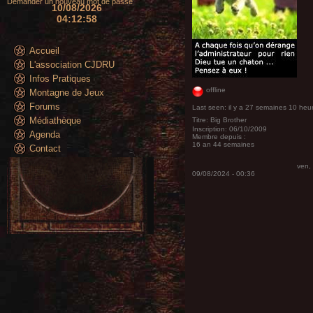
Demander un nouveau mot de passe
10/08/2026
04:13:01
Accueil
L'association CJDRU
Infos Pratiques
offline
Montagne de Jeux
Forums
Last seen:
il y a 27 semaines 10 heu
Médiathèque
Titre:
Big Brother
Inscription:
06/10/2009
Agenda
Membre depuis :
16 an 44 semaines
Contact
ven,
09/08/2024 - 00:36