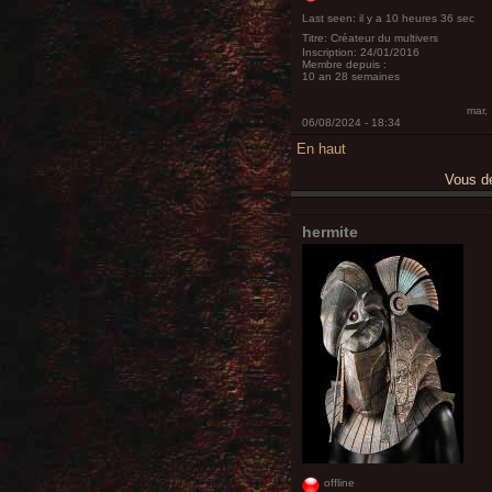
Last seen:
il y a 10 heures 36 sec
Titre:
Créateur du multivers
Inscription:
24/01/2016
Membre depuis :
10 an 28 semaines
mar,
06/08/2024 - 18:34
En haut
Vous 
hermite
offline