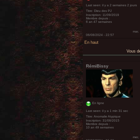
Last seen:
il y a 2 semaines 2 jours
Titre:
Dieu des PJ
Inscription:
11/09/2019
Membre depuis :
6 an 47 semaines
mar,
06/08/2024 - 22:57
En haut
Vous 
RémiBissy
En ligne
Last seen:
il y a 1 min 31 sec
Titre:
Anomalie Atypique
Inscription:
31/08/2015
Membre depuis :
10 an 49 semaines
mer,