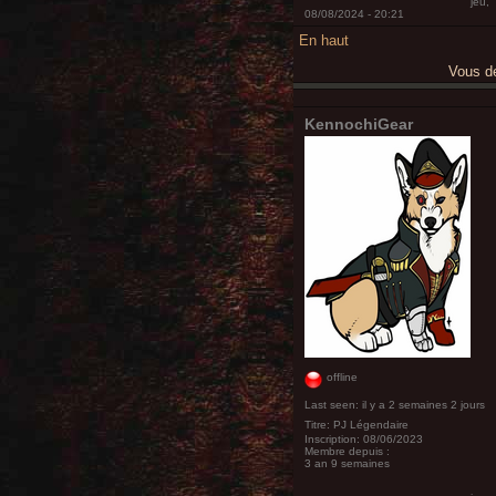
jeu,
08/08/2024 - 20:21
En haut
Vous 
KennochiGear
offline
Last seen:
il y a 2 semaines 2 jours
Titre:
PJ Légendaire
Inscription:
08/06/2023
Membre depuis :
3 an 9 semaines