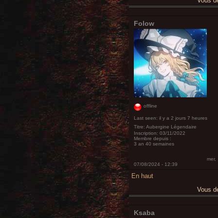
Vous 
Folow
offline
Last seen:
il y a 2 jours 7 heures
Titre:
Aubergine Légendaire
Inscription:
03/11/2022
Membre depuis :
3 an 40 semaines
mer,
07/08/2024 - 12:39
En haut
Vous 
Ksaba