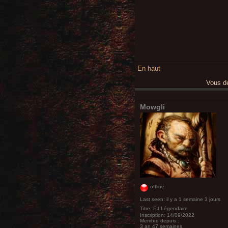
En haut
Vous 
Mowgli
offline
Last seen:
il y a 1 semaine 3 jours
Titre:
PJ Légendaire
Inscription:
14/09/2022
Membre depuis :
3 an 47 semaines