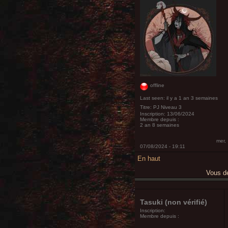
offline
Last seen:
il y a 1 an 3 semaines
Titre:
PJ Niveau 3
Inscription:
13/06/2024
Membre depuis :
2 an 8 semaines
mer,
07/08/2024 - 19:11
En haut
Vous 
Tasuki (non vérifié)
Inscription:
Membre depuis :