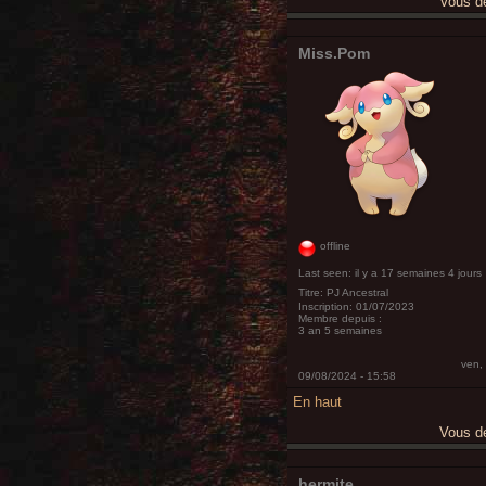
Vous 
Miss.Pom
offline
Last seen:
il y a 17 semaines 4 jours
Titre:
PJ Ancestral
Inscription:
01/07/2023
Membre depuis :
3 an 5 semaines
ven,
09/08/2024 - 15:58
En haut
Vous 
hermite