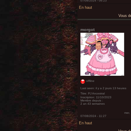
07/08/2024 - 06:23
En haut
Vous 
morgot
offline
Last seen:
il y a 2 jours 13 heures
Titre:
PJ Ancestral
Inscription:
11/10/2023
Membre depuis :
2 an 43 semaines
mer,
07/08/2024 - 11:27
En haut