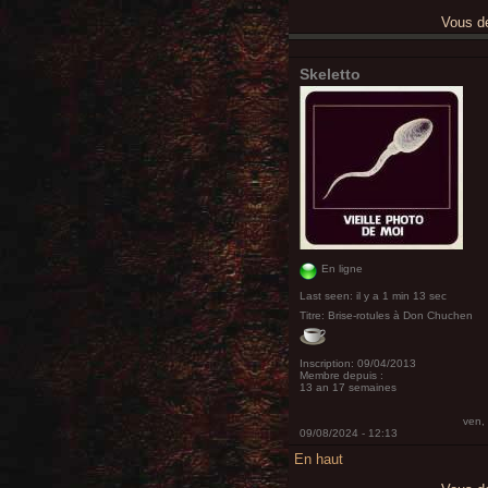
Vous 
Skeletto
En ligne
Last seen:
il y a 1 min 13 sec
Titre:
Brise-rotules à Don Chuchen
Inscription:
09/04/2013
Membre depuis :
13 an 17 semaines
ven,
09/08/2024 - 12:13
En haut