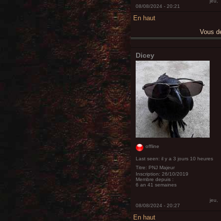
jeu,
08/08/2024 - 20:21
En haut
Vous 
Dicey
offline
Last seen:
il y a 3 jours 10 heures
Titre:
PNJ Majeur
Inscription:
26/10/2019
Membre depuis :
6 an 41 semaines
jeu,
08/08/2024 - 20:27
En haut