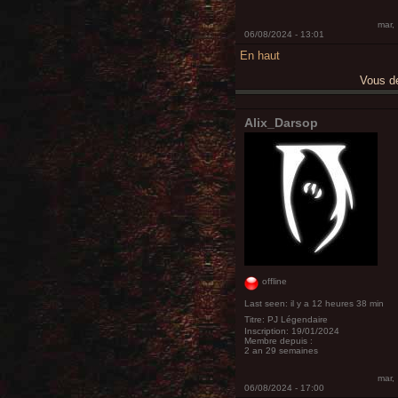
mar,
06/08/2024 - 13:01
En haut
Vous 
Alix_Darsop
offline
Last seen:
il y a 12 heures 38 min
Titre:
PJ Légendaire
Inscription:
19/01/2024
Membre depuis :
2 an 29 semaines
mar,
06/08/2024 - 17:00