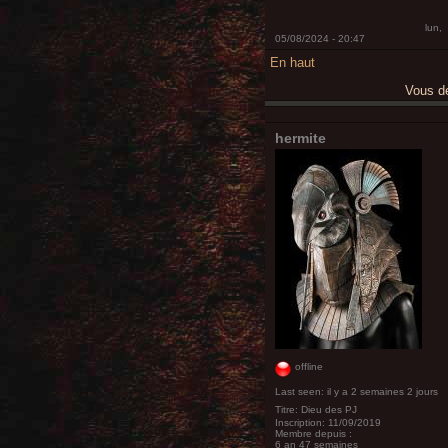
lun,
05/08/2024 - 20:47
En haut
Vous 
hermite
offline
Last seen:
il y a 2 semaines 2 jours
Titre:
Dieu des PJ
Inscription:
11/09/2019
Membre depuis :
6 an 47 semaines