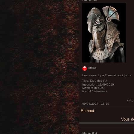
offline
Last seen:
il y a 2 semaines 2 jours
Titre:
Dieu des PJ
Inscription:
11/09/2019
Membre depuis :
6 an 47 semaines
ven,
09/08/2024 - 16:59
En haut
Vous 
BeinArt