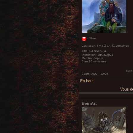
offline
Last seen:
il y a 2 an 41 semaines
Titre:
PJ Niveau 4
Inscription:
18/04/2021
Membre depuis :
5 an 16 semaines
sam,
21/05/2022 - 12:26
En haut
Vous 
BeinArt