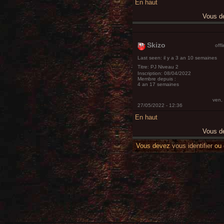
En haut
Vous 
Dr Skizo
offl
Last seen:
il y a 3 an 10 semaines
Titre:
PJ Niveau 2
Inscription:
08/04/2022
Membre depuis :
4 an 17 semaines
ven,
27/05/2022 - 12:36
En haut
Vous 
Vous devez
vous identifier
ou