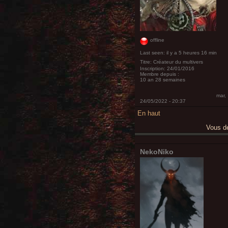
offline
Last seen:
il y a 5 heures 16 min
Titre:
Créateur du multivers
Inscription:
24/01/2016
Membre depuis :
10 an 28 semaines
mar,
24/05/2022 - 20:37
En haut
Vous 
NekoNiko