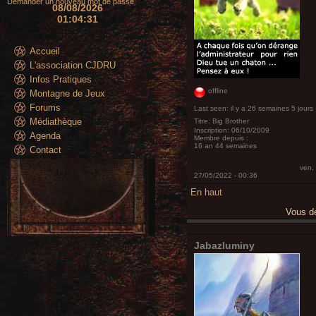
Demander un nouveau mot de passe
08/08/2026
01:04:33
Accueil
L'association CJDRU
Infos Pratiques
offline
Montagne de Jeux
Forums
Last seen:
il y a 26 semaines 5 jours
Médiathèque
Titre:
Big Brother
Inscription:
06/10/2009
Agenda
Membre depuis :
16 an 44 semaines
Contact
ven,
27/05/2022 - 00:36
En haut
Vous 
Jabazluminy