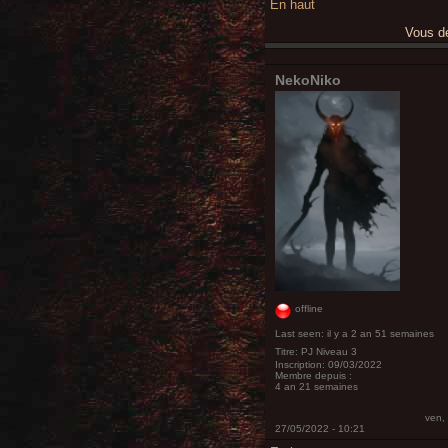
En haut
Vous 
NekoNiko
offline
Last seen:
il y a 2 an 51 semaines
Titre:
PJ Niveau 3
Inscription:
09/03/2022
Membre depuis :
4 an 21 semaines
ven,
27/05/2022 - 10:21