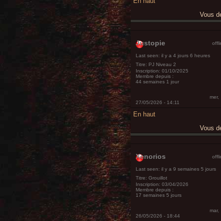
En haut
Vous 
Justopie
offl
Last seen:
il y a 4 jours 6 heures
Titre:
PJ Niveau 2
Inscription:
01/10/2025
Membre depuis :
44 semaines 1 jour
mer,
27/05/2026 - 14:11
En haut
Vous 
Xenorios
offl
Last seen:
il y a 9 semaines 5 jours
Titre:
Grouillot
Inscription:
03/04/2026
Membre depuis :
17 semaines 5 jours
mar,
26/05/2026 - 18:44