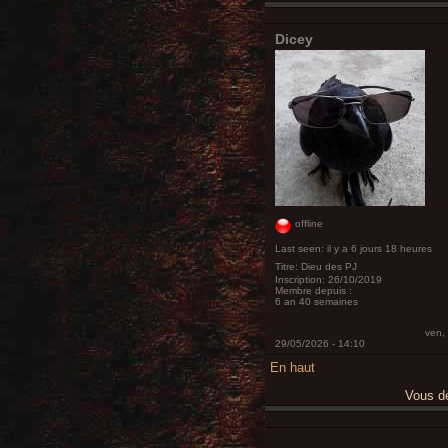
Dicey
offline
Last seen:
il y a 6 jours 18 heures
Titre:
Dieu des PJ
Inscription:
26/10/2019
Membre depuis :
6 an 40 semaines
ven,
29/05/2026 - 14:10
En haut
Vous 