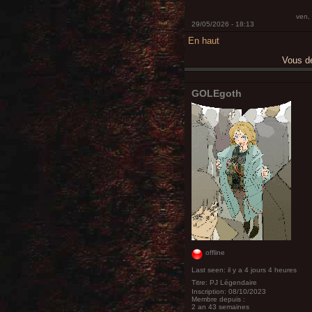
ven,
29/05/2026 - 18:13
En haut
Vous 
GOLEgoth
offline
Last seen:
il y a 4 jours 4 heures
Titre:
PJ Légendaire
Inscription:
08/10/2023
Membre depuis :
2 an 43 semaines