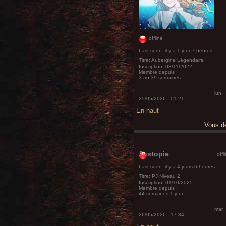
offline
Last seen:
il y a 1 jour 7 heures
Titre:
Aubergine Légendaire
Inscription:
03/11/2022
Membre depuis :
3 an 39 semaines
lun,
25/05/2026 - 01:21
En haut
Vous 
Justopie
offl
Last seen:
il y a 4 jours 6 heures
Titre:
PJ Niveau 2
Inscription:
01/10/2025
Membre depuis :
44 semaines 1 jour
mar,
26/05/2026 - 17:34