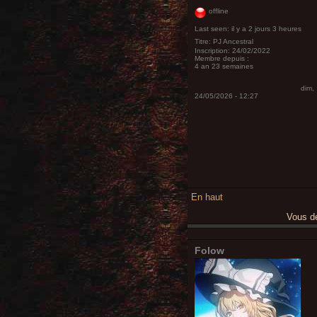
offline
Last seen:
il y a 2 jours 3 heures
Titre:
PJ Ancestral
Inscription:
24/02/2022
Membre depuis :
4 an 23 semaines
dim,
24/05/2026 - 12:27
En haut
Vous 
Folow