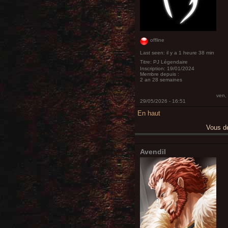
offline
Last seen:
il y a 1 heure 38 min
Titre:
PJ Légendaire
Inscription:
19/01/2024
Membre depuis :
2 an 28 semaines
ven,
29/05/2026 - 16:51
En haut
Vous 
Avendil