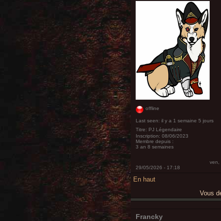
offline
Last seen:
il y a 1 semaine 5 jours
Titre:
PJ Légendaire
Inscription:
08/06/2023
Membre depuis :
3 an 8 semaines
ven,
29/05/2026 - 17:18
En haut
Vous 
Francky