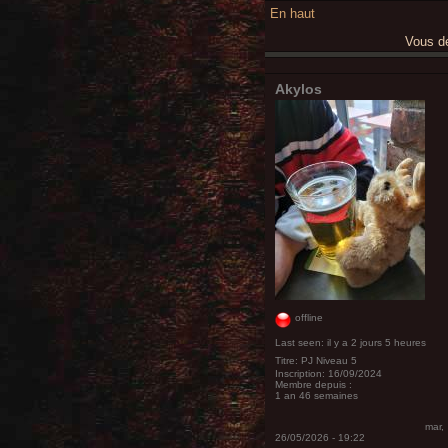
En haut
Vous 
Akylos
offline
Last seen:
il y a 2 jours 5 heures
Titre:
PJ Niveau 5
Inscription:
16/09/2024
Membre depuis :
1 an 46 semaines
mar,
26/05/2026 - 19:22