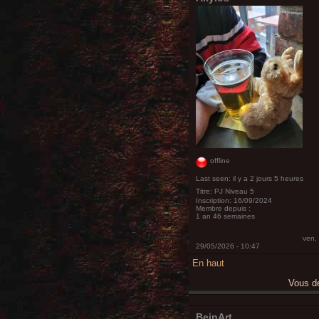
offline
Last seen:
il y a 2 jours 5 heures
Titre:
PJ Niveau 5
Inscription:
16/09/2024
Membre depuis :
1 an 46 semaines
ven,
29/05/2026 - 10:47
En haut
Vous 
BeinArt