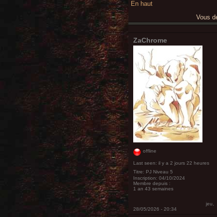
En haut
Vous 
ZaChrome
offline
Last seen:
il y a 2 jours 22 heures
Titre:
PJ Niveau 5
Inscription:
04/10/2024
Membre depuis :
1 an 43 semaines
jeu,
28/05/2026 - 20:34