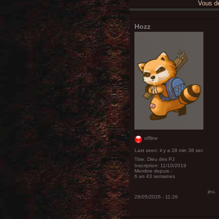
Vous 
Hozz
offline
Last seen:
il y a 28 min 38 sec
Titre:
Dieu des PJ
Inscription:
11/10/2019
Membre depuis :
6 an 43 semaines
jeu,
28/05/2026 - 11:26