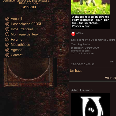
Demander un nouveau mot de passe
06/08/2026
14:58:06
Accueil
L'association CJDRU
Infos Pratiques
offline
Montagne de Jeux
Forums
Last seen:
il y a 26 semaines 3 jours
Médiathèque
Titre:
Big Brother
Inscription:
06/10/2009
Agenda
Membre depuis :
16 an 44 semaines
Contact
ven,
29/05/2026 - 00:36
En haut
Vous 
Alix_Darsop