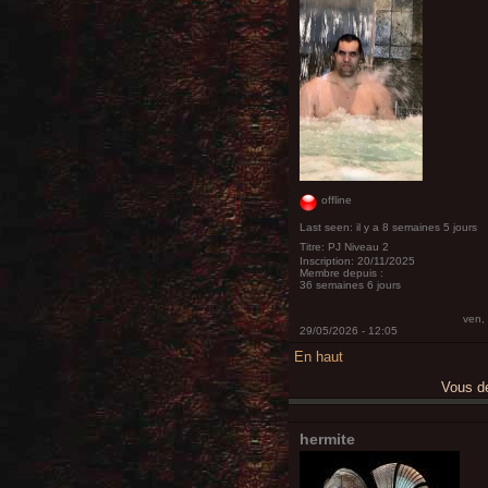
offline
Last seen:
il y a 8 semaines 5 jours
Titre:
PJ Niveau 2
Inscription:
20/11/2025
Membre depuis :
36 semaines 6 jours
ven,
29/05/2026 - 12:05
En haut
Vous 
hermite