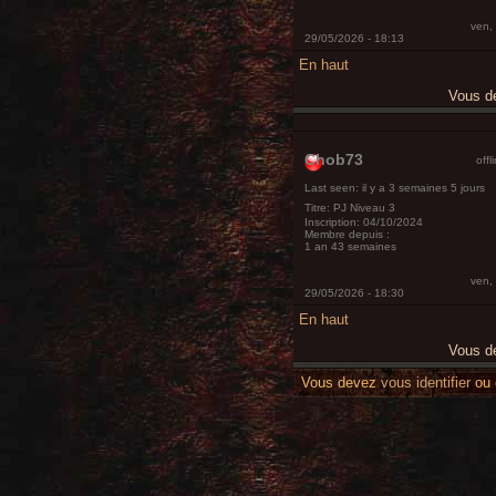
ven,
29/05/2026 - 18:13
En haut
Vous 
Chob73
offl
Last seen:
il y a 3 semaines 5 jours
Titre:
PJ Niveau 3
Inscription:
04/10/2024
Membre depuis :
1 an 43 semaines
ven,
29/05/2026 - 18:30
En haut
Vous 
Vous devez
vous identifier
ou