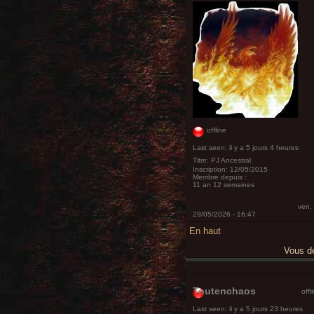
offline
Last seen:
il y a 5 jours 4 heures
Titre:
PJ Ancestral
Inscription:
12/05/2015
Membre depuis :
11 an 12 semaines
ven,
29/05/2026 - 16:47
En haut
Vous 
Toutenchaos
offl
Last seen:
il y a 5 jours 23 heures