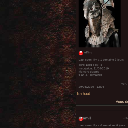
offline
Last seen:
il y a 1 semaine 5 jours
Titre:
Dieu des PJ
Inscription:
11/09/2019
Membre depuis :
6 an 47 semaines
ven,
29/05/2026 - 12:06
En haut
Vous 
Aramil
offl
Last seen:
il y a 4 semaines 6 jours