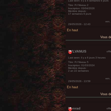
Last seen:
il y a 4 semaines 6 jours
Titre:
PJ Niveau 2
Inscription:
03/04/2026
Membre depuis :
17 semaines 6 jours
ven,
29/05/2026 - 12:43
En haut
Vous 
SYLVANUS
offl
Last seen:
il y a 6 jours 3 heures
Titre:
PJ Niveau 5
Inscription:
01/03/2024
Membre depuis :
2 an 22 semaines
ven,
29/05/2026 - 13:59
En haut
Vous 
Konrad
offl