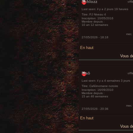
Schlozz
offl
Last seen:
il y a 2 jours 19 heures
Titre:
PJ Niveau 4
Inscription:
10/05/2016
Membre depuis :
10 an 12 semaines
mer,
27/05/2026 - 18:18
En haut
Vous 
Maō
offl
Last seen:
il y a 4 semaines 3 jours
Titre:
Caféinomane notoire
Inscription:
16/09/2010
Membre depuis :
15 an 46 semaines
mer,
27/05/2026 - 20:36
En haut
Vous 