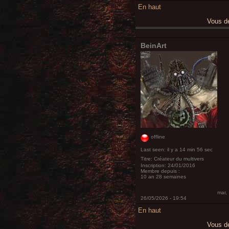
En haut
Vous 
BeinArt
offline
Last seen:
il y a 14 min 56 sec
Titre:
Créateur du multivers
Inscription:
24/01/2016
Membre depuis :
10 an 28 semaines
mar,
26/05/2026 - 19:54
En haut
Vous 