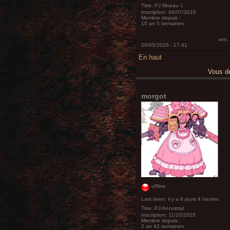
Titre:
PJ Niveau 1
Inscription:
04/07/2016
Membre depuis :
10 an 5 semaines
ven,
29/05/2026 - 17:41
En haut
Vous 
morgot
offline
Last seen:
il y a 6 jours 4 heures
Titre:
PJ Ancestral
Inscription:
11/10/2023
Membre depuis :
2 an 42 semaines