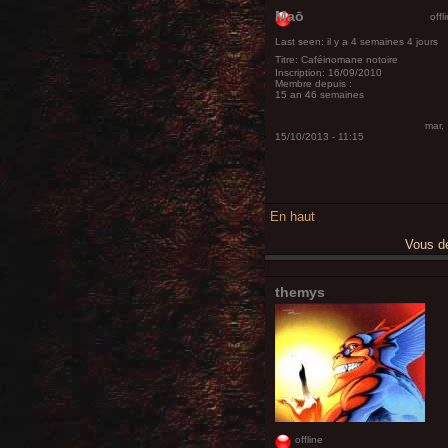
Maō
offl
Last seen:
il y a 4 semaines 4 jours
Titre:
Caféinomane notoire
Inscription:
16/09/2010
Membre depuis :
15 an 46 semaines
mar,
15/10/2013 - 11:15
En haut
Vous 
themys
offline