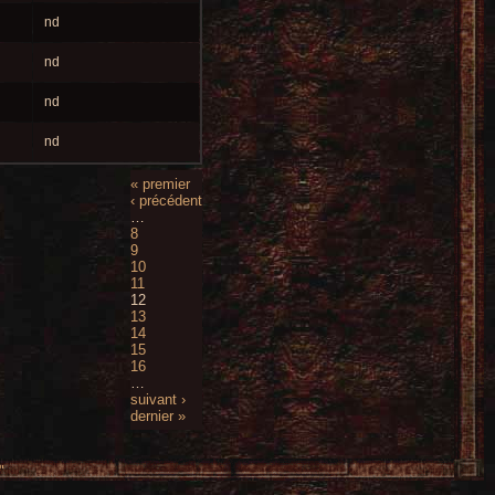
nd
nd
nd
nd
« premier
‹ précédent
…
8
9
10
11
12
13
14
15
16
…
suivant ›
dernier »