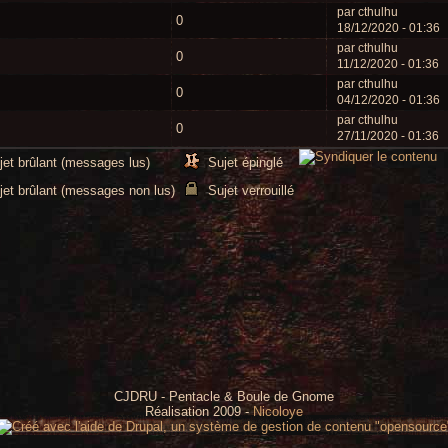
par cthulhu
0
18/12/2020 - 01:36
par cthulhu
0
11/12/2020 - 01:36
par cthulhu
0
04/12/2020 - 01:36
par cthulhu
0
27/11/2020 - 01:36
jet brûlant (messages lus)
Sujet épinglé
jet brûlant (messages non lus)
Sujet verrouillé
CJDRU - Pentacle & Boule de Gnome
Réalisation 2009 -
Nicoloye