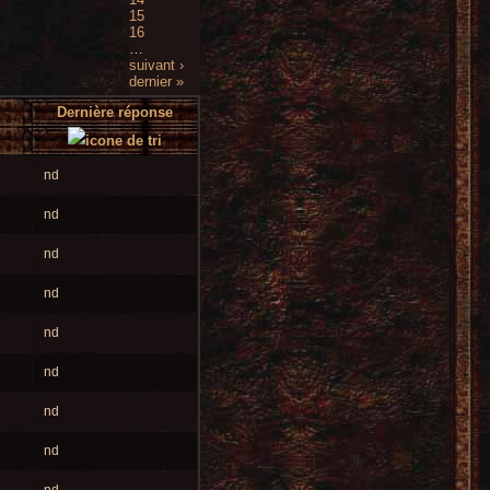
15
16
…
suivant ›
dernier »
Dernière réponse
nd
nd
nd
nd
nd
nd
nd
nd