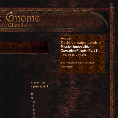
Accueil
Cette semaine au club
Mission Impossible:
Opération Phénix (Part 2)
Par Hozz, 0 inscrits.
1 MJ et entre 1 et 3 joueurs
potentiels.
« premier
‹ précédent
…
8
9
10
11
12
13
14